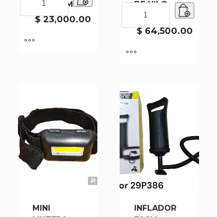
N75 75CM
DE HILO
N75
ATARRAYA
CY158
75CM
$
23,000.00
DE
cantidad
HILO
$
64,500.00
CY158
cantidad
MINI
INFLADOR