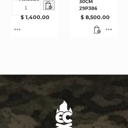
LINTERA
30CM
MINI
21476
29P386
LINTERA
21476
$
1,400.00
$
8,500.00
cantidad