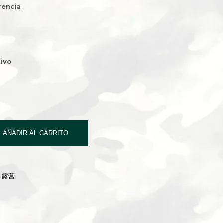
rencia
ivo
AÑADIR AL CARRITO
G 露营