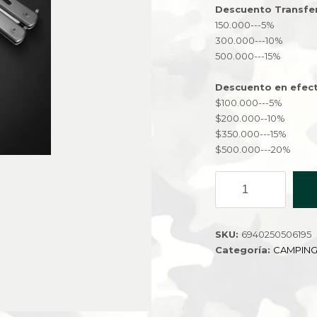
Descuento Transfe
150.000---5%
300.000---10%
500.000---15%
Descuento en efect
$100.000---5%
$200.000--10%
$350.000---15%
$500.000---20%
NAVAJA
MARIPOSA
PRACTICA
PLATEADO
SKU:
6940250506195
QK-
Categoría:
CAMPIN
2560-
240
cantidad