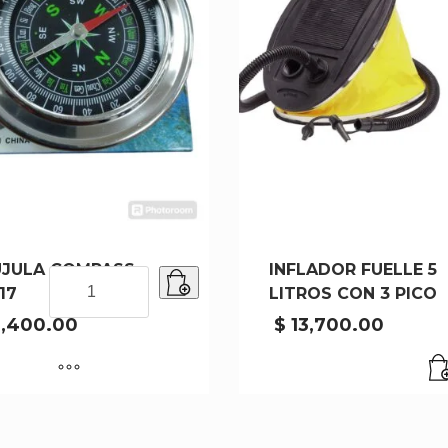
UJULA COMPASS
INFLADOR FUELLE 5
BRUJULA
17
LITROS CON 3 PICO
COMPASS
29017
,400.00
$
13,700.00
cantidad