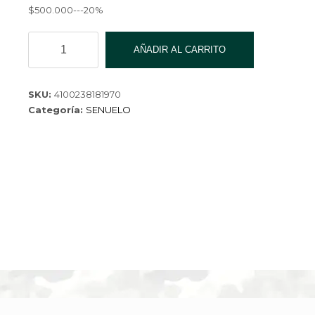
$500.000---20%
SENUELO
AÑADIR AL CARRITO
WH18197
cantidad
SKU:
4100238181970
Categoría:
SENUELO