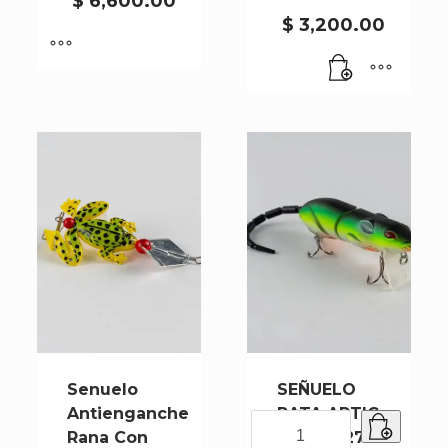
$
6,600.00
cantidad
$
3,200.00
Senuelo
SEÑUELO
Antienganche
RATA ARTIC
SEÑUELO
Rana Con
WS-N-027
RATA