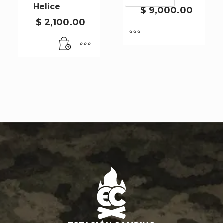
Helice
ARTIC
$
9,000.00
WS-
$
2,100.00
N-
027
cantidad