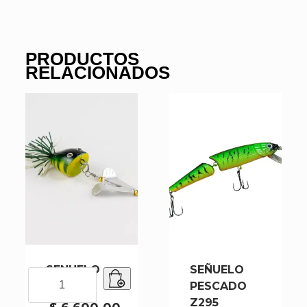
PRODUCTOS
RELACIONADOS
SENUELO
SEÑUELO
SENUELO
SF3-002
PESCADO
SF3-
Z295
002