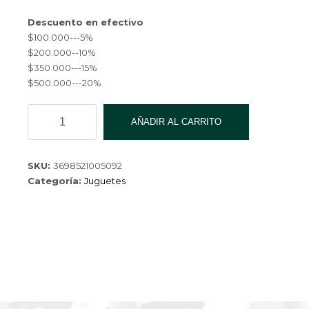
Descuento en efectivo
$100.000---5%
$200.000--10%
$350.000---15%
$500.000---20%
SET
AÑADIR AL CARRITO
DE
BELLEZA
cantidad
SKU:
3698521005092
Categoría:
Juguetes