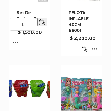
Set De
PELOTA
Belleza F-
INFLABLE
Set
00288
40CM
De
66001
Belleza
$
1,500.00
F-
$
2,200.00
00288
cantidad