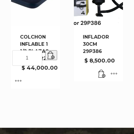
COLCHON
INFLADOR
INFLABLE 1
30CM
1/2 PLAZAS
29P386
COLCHON
191X99X22CM
INFLABLE
$
8,500.00
1
$
44,000.00
1/2
PLAZAS
191X99X22CM
cantidad