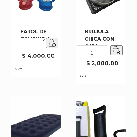
FAROL DE
BRUJULA
CAMPING A
CHICA CON
FAROL
PILA
CAJA
DE
BRUJULA
NEGRA
CAMPING
$
4,000.00
CHICA
A
CON
$
2,000.00
PILA
CAJA
cantidad
NEGRA
cantidad