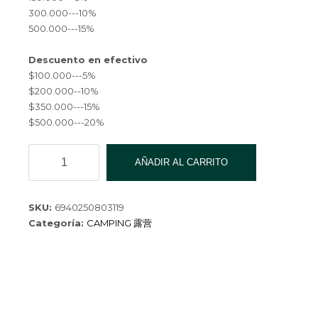
300.000---10%
500.000---15%
Descuento en efectivo
$100.000---5%
$200.000--10%
$350.000---15%
$500.000---20%
TABLA
AÑADIR AL CARRITO
INFANTIL
EPS
88*44*5CM
SKU:
6940250803119
W37-
Categoría:
CAMPING 露营
6
cantidad