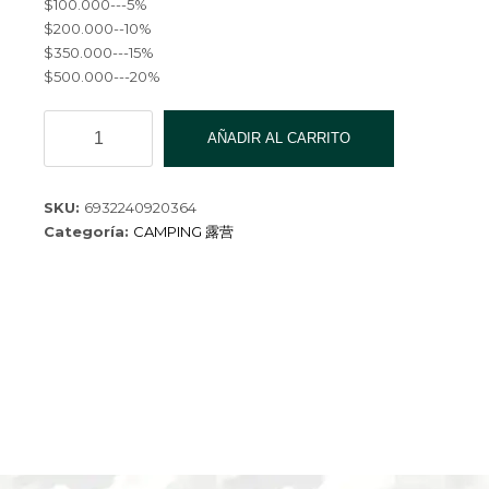
$100.000---5%
$200.000--10%
$350.000---15%
$500.000---20%
CUERDA
AÑADIR AL CARRITO
DE
BOTELLA
YD-
SKU:
6932240920364
034-
Categoría:
CAMPING 露营
500
cantidad