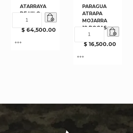
ATARRAYA
PARAGUA
DE HILO
ATRAPA
ATARRAYA
CY158
MOJARRA
DE
12 BOCAS
HILO
$
64,500.00
PARAGUA
JP-12
CY158
ATRAPA
cantidad
MOJARRA
$
16,500.00
12
BOCAS
JP-
12
cantidad