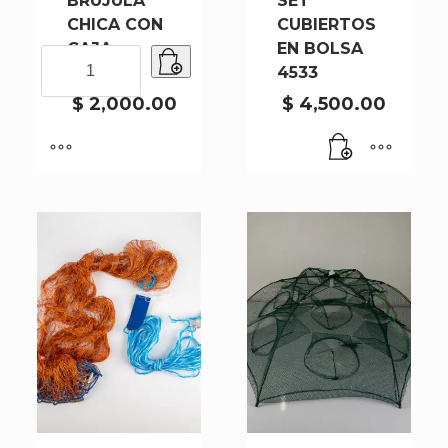
BRUJULA
SET
CHICA CON
CUBIERTOS
CAJA
EN BOLSA
BRUJULA
NEGRA
4533
CHICA
CON
$
2,000.00
$
4,500.00
CAJA
NEGRA
cantidad