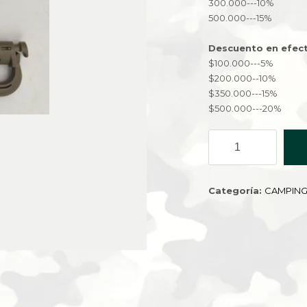
300.000---10%
500.000---15%
Descuento en efect
$100.000---5%
$200.000--10%
$350.000---15%
$500.000---20%
MOSQUETON
CLIP
EN
VERDE
Categoría:
CAMPIN
CLARO
YK-
02
cantidad