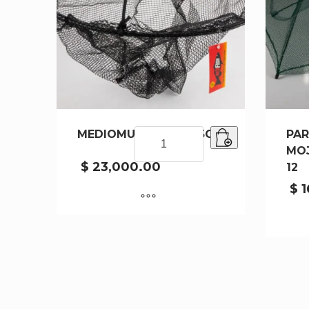
MEDIOMUNDO N75 75CM
MEDIOMUNDO
PAR
N75
MOJ
75CM
$
23,000.00
12
cantidad
$
1