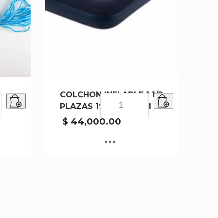
COLCHON INFLABLE 1 1/2
COLCHON
PLAZAS 191X99X22CM
INFLABLE
1
$
44,000.00
1/2
PLAZAS
191X99X22CM
cantidad