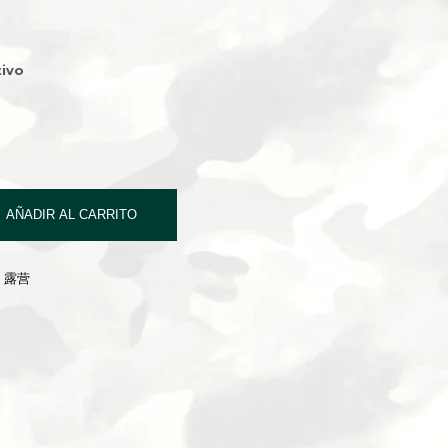
ivo
AÑADIR AL CARRITO
G 露营