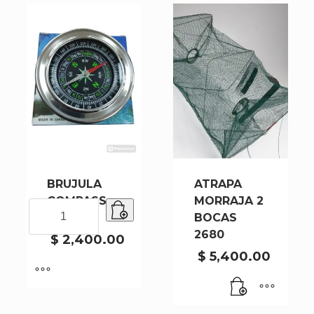
BRUJULA
ATRAPA
COMPASS
MORRAJA 2
BRUJULA
29017
BOCAS
COMPASS
2680
29017
$
2,400.00
cantidad
$
5,400.00