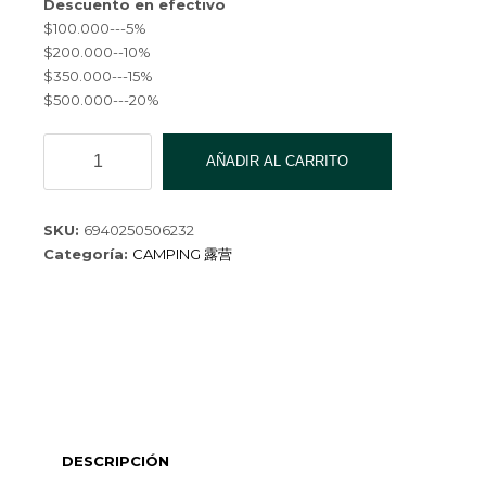
Descuento en efectivo
$100.000---5%
$200.000--10%
$350.000---15%
$500.000---20%
NAVAJA
AÑADIR AL CARRITO
MARIPOSA
TIBURON
QK-
SKU:
6940250506232
2564
Categoría:
CAMPING 露营
cantidad
DESCRIPCIÓN