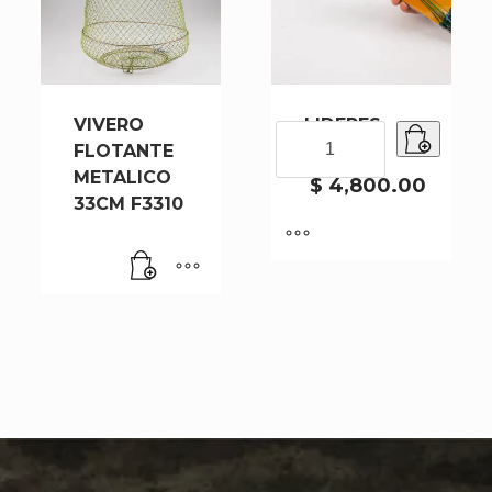
VIVERO
LIDERES
LIDERES
FLOTANTE
X10 PCS
X10
METALICO
PCS
$
4,800.00
33CM F3310
cantidad