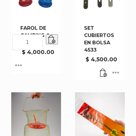
FAROL DE
SET
CAMPING A
CUBIERTOS
FAROL
PILA
EN BOLSA
DE
4533
CAMPING
$
4,000.00
A
$
4,500.00
PILA
cantidad