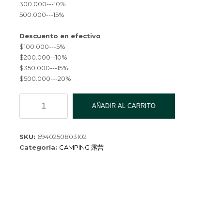
300.000---10%
500.000---15%
Descuento en efectivo
$100.000---5%
$200.000--10%
$350.000---15%
$500.000---20%
TABLA
AÑADIR AL CARRITO
INFANTIL
EPS
80*44*5CM
SKU:
6940250803102
W33-
Categoría:
CAMPING 露营
6
cantidad